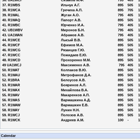
37. R1WBS
Ильчук А.Г.
895
505
1
38. R1WCA
Гречиха А.П.
895
705
1
39. R1WAL
Жуган А.О.
795
405
1
40. R1WAQ
Папорт А.В.
895
505
1
41. R1WBC
Юрченко И.А.
795
405
1
42. UB1WBV
Миронов Б.Н.
795
405
1
43. UA1WAN
Абрамов А.В.
795
405
1
44. R1WCE
Лысый В.В.
895
505
1
45. R1WCF
Ефимов М.А.
895
505
1
46. R1WCG
Рязанцев Г.Ю.
895
505
1
47. R1WCC
Пожидаев Е.Ю.
895
505
1
48. R1WCD
Прохоренко М.М.
895
505
1
49
UA1WCJ
Максименко А.В.
795
405
1
50. R1WAT
Колпаков В.Ю.
895
505
1
51. R1WAU
Митрофанов Д.А.
895
505
1
52. R1BRA
Белоусов А.В.
895
505
1
53. R1WAR
Бояринов А.Л.
895
505
1
54. R1WAX
Михайлова В.А.
895
505
1
55. R1WAV
Макаренков А.П.
895
505
1
56. R1WAS
Вармашкина А.Д.
895
505
1
57. R1WAW
Вармашкин Е.В.
895
505
1
58. R1WAY
Лунин Н.Н.
895
505
1
59. R1WCJ
Полозов А.В.
895
505
1
60. R1WCK
Андреев А.М.
100
-
1
Calendar