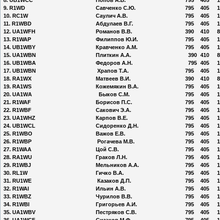
9. R1WD
Савченко С.Ю.
795
405
1
10. RC1W
Саулич А.В.
795
405
1
11. R1WBD
Абдулаев В.Г.
795
405
1
12. UA1WFH
Романов В.В.
390
410
8
13. R1WAP
Филиппов Ю.И.
795
405
1
14. UB1WBY
Кравченко А.М.
795
405
1
15. UA1WBN
Плиткин А.А.
390
410
8
16. UB1WBA
Федоров А.Н.
795
405
1
17. UB1WBN
Храпов Т.А.
795
405
1
18. RA1WX
Матвеев В.И.
390
410
8
19. RA1WS
Кожемякин В.А.
795
405
1
20. UA1WА
Быков С.М.
795
405
1
21. R1WAF
Борисов П.С.
795
405
1
22. R1WBF
Сакович Э.А.
795
405
1
23. UA1WHZ
Карпов В.Е.
795
405
1
24. UB1WCL
Сидоренко Д.Н.
795
405
1
25. R1WBO
Важов Е.В.
795
405
1
26. R1WBP
Рогачева М.В.
795
405
1
27. R1WAA
Цой С.В.
795
405
1
28. RA1WU
Граков Л.Н.
795
405
1
29. R1WBJ
Мельников А.А.
795
405
1
30. RL1W
Гичко В.А.
795
405
1
31. RU1WE
Казаков Д.П.
795
405
1
32. R1WAI
Ильин А.В.
795
405
1
33. R1WBZ
Чурилов В.В.
795
405
1
34. R1WBI
Григорьев А.И.
795
405
1
35. UA1WBV
Пестряков С.В.
795
405
1
36. UA1WCF
Сизаков М.Ф.
795
405
1