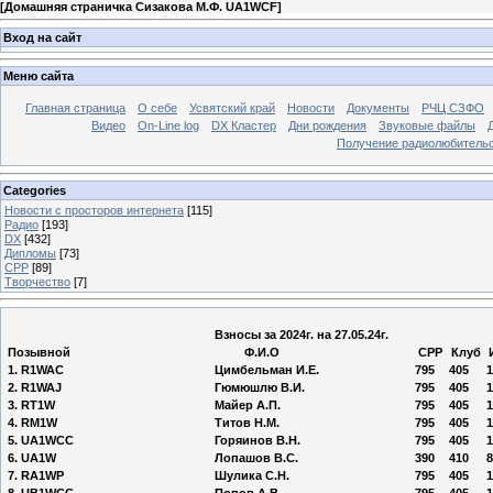
[
Домашняя страничка Сизакова М.Ф. UA1WCF
]
Вход на сайт
Меню сайта
Главная страница
О себе
Усвятский край
Новости
Документы
РЧЦ СЗФО
Видео
On-Line log
DX Кластер
Дни рождения
Звуковые файлы
Получение радиолюбительск
Categories
Новости с просторов интернета
[115]
Радио
[193]
DX
[432]
Дипломы
[73]
СРР
[89]
Творчество
[7]
Взносы за 2024г. на 27.05.24г.
Позывной
Ф.И.О
СРР
Клуб
1. R1WAC
Цимбельман И.Е.
795
405
1
2. R1WAJ
Гюмюшлю В.И.
795
405
1
3. RT1W
Майер А.П.
795
405
1
4. RM1W
Титов Н.М.
795
405
1
5. UA1WCC
Горяинов В.Н.
795
405
1
6. UA1W
Лопашов В.С.
390
410
8
7. RA1WP
Шулика С.Н.
795
405
1
8. UB1WCC
Попов А.В.
795
405
1