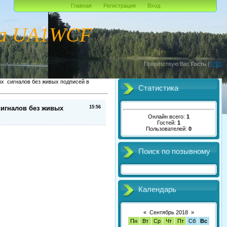
Главная
Регистрация
Вход
ча UA1WCF
Приветствую Вас
Гость
|
RSS
ых сигналов без живых подписей в
Статистика
сигналов без живых
15:56
Онлайн всего:
1
Гостей:
1
Пользователей:
0
Поиск по позывному
Календарь
«
Сентябрь 2018
»
Пн
Вт
Ср
Чт
Пт
Сб
Вс