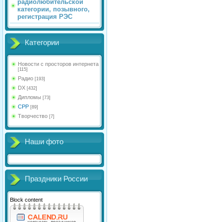
радиолюбительской
категории, позывного,
регистрация РЭС
Категории
Новости с просторов интернета
[115]
Радио
[193]
DX
[432]
Дипломы
[73]
СРР
[89]
Творчество
[7]
Наши фото
Праздники России
Block content