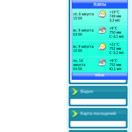
Усвяты
Видео
Карта посещений