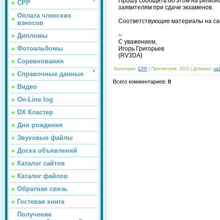
Прошу сообщить об этом на регион
СРР
заявителям при сдаче экзаменов.
Оплата членских
Соответствующие материалы на са
взносов
--
Дипломы
С уважением,
Фотоальбомы
Игорь Григорьев
(RV3DA)
Соревнования
Категория
:
СРР
|
Просмотров
: 1023 |
Добавил
:
ua
Справочные данные
Всего комментариев
:
0
Видео
On-Line log
DX Кластер
Дни рождения
Звуковые файлы
Доска объявлений
Каталог сайтов
Каталог файлов
Обратная связь
Гостевая книга
Получение