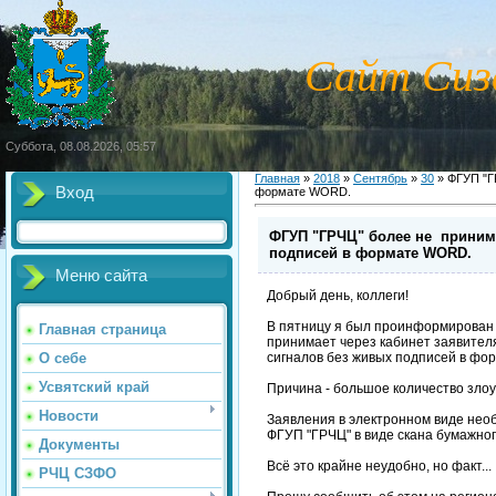
Сайт Сиз
Суббота, 08.08.2026, 05:57
Главная
»
2018
»
Сентябрь
»
30
» ФГУП "Г
Вход
формате WORD.
ФГУП "ГРЧЦ" более не принима
подписей в формате WORD.
Меню сайта
Добрый день, коллеги!
В пятницу я был проинформирован 
Главная страница
принимает через кабинет заявител
сигналов без живых подписей в ф
О себе
Усвятский край
Причина - большое количество зло
Новости
Заявления в электронном виде нео
ФГУП "ГРЧЦ" в виде скана бумажног
Документы
Всё это крайне неудобно, но факт...
РЧЦ СЗФО