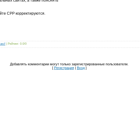
альных сайтах, а также пояснять
йте СРР корректируются.
1wcf
|
Рейтинг
:
0.0
/
0
Добавлять комментарии могут только зарегистрированные пользователи.
[
Регистрация
|
Вход
]