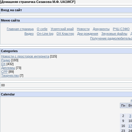
[
Домашняя страничка Сизакова М.Ф. UA1WCF
]
Вход на сайт
Меню сайта
Главная страница
О себе
Усвятский край
Новости
Документы
РЧЦ СЗФО
Видео
On-Line log
DX Кластер
Дни рождения
Звуковые файлы
Получение радиолюбительск
Categories
Новости с просторов интернета
[115]
Радио
[193]
DX
[432]
Дипломы
[73]
СРР
[89]
Творчество
[7]
00
Calendar
Пн
Вт
2
3
9
10
16
17
23
24