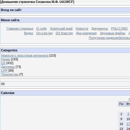
[
Домашняя страничка Сизакова М.Ф. UA1WCF
]
Вход на сайт
Меню сайта
Главная страница
О себе
Усвятский край
Новости
Документы
РЧЦ СЗФО
Видео
On-Line log
DX Кластер
Дни рождения
Звуковые файлы
Получение радиолюбительск
Categories
Новости с просторов интернета
[115]
Радио
[193]
DX
[432]
Дипломы
[73]
СРР
[89]
Творчество
[7]
00
Calendar
Пн
Вт
2
3
9
10
16
17
23
24