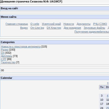
[
Домашняя страничка Сизакова М.Ф. UA1WCF
]
Вход на сайт
Меню сайта
Главная страница
О себе
Усвятский край
Новости
Документы
РЧЦ СЗФО
Видео
On-Line log
DX Кластер
Дни рождения
Звуковые файлы
Получение радиолюбительск
Categories
Новости с просторов интернета
[115]
Радио
[193]
DX
[432]
Дипломы
[73]
СРР
[89]
Творчество
[7]
00
Calendar
«
Пн
Вт
3
4
10
11
17
18
24
25