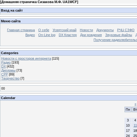
[
Домашняя страничка Сизакова М.Ф. UA1WCF
]
Вход на сайт
Меню сайта
Главная страница
О себе
Усвятский край
Новости
Документы
РЧЦ СЗФО
Видео
On-Line log
DX Кластер
Дни рождения
Звуковые файлы
Получение радиолюбительск
Categories
Новости с просторов интернета
[115]
Радио
[193]
DX
[432]
Дипломы
[73]
СРР
[89]
Творчество
[7]
00
Calendar
«
Пн
Вт
3
4
10
11
17
18
24
25