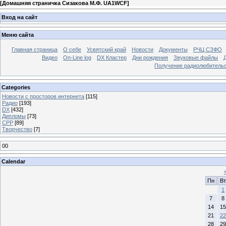
[
Домашняя страничка Сизакова М.Ф. UA1WCF
]
Вход на сайт
Меню сайта
Главная страница
О себе
Усвятский край
Новости
Документы
РЧЦ СЗФО
Видео
On-Line log
DX Кластер
Дни рождения
Звуковые файлы
Получение радиолюбительск
Categories
Новости с просторов интернета
[115]
Радио
[193]
DX
[432]
Дипломы
[73]
СРР
[89]
Творчество
[7]
00
Calendar
Пн
Вт
1
7
8
14
15
21
22
28
29