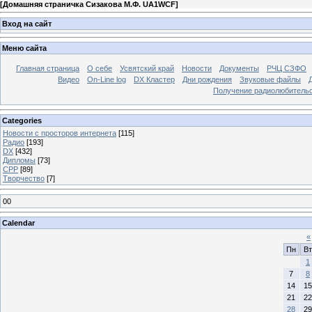
[
Домашняя страничка Сизакова М.Ф. UA1WCF
]
Вход на сайт
Меню сайта
Главная страница
О себе
Усвятский край
Новости
Документы
РЧЦ СЗФО
Видео
On-Line log
DX Кластер
Дни рождения
Звуковые файлы
Получение радиолюбительск
Categories
Новости с просторов интернета
[115]
Радио
[193]
DX
[432]
Дипломы
[73]
СРР
[89]
Творчество
[7]
00
Calendar
«
Пн
Вт
1
7
8
14
15
21
22
28
29