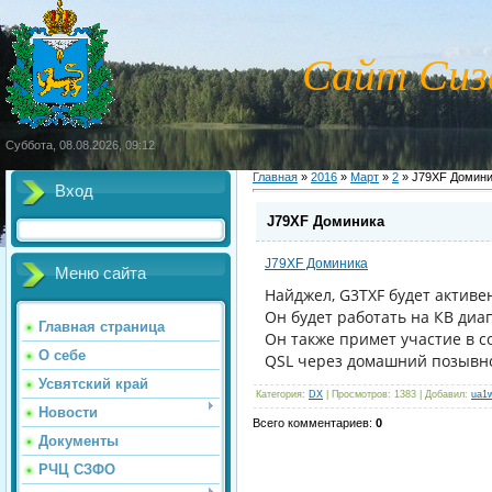
Сайт Сиз
Суббота, 08.08.2026, 09:12
Главная
»
2016
»
Март
»
2
» J79XF Домини
Вход
J79XF Доминика
J79XF Доминика
Меню сайта
Найджел, G3TXF будет активен
Он будет работать на КВ диа
Главная страница
Он также примет участие в 
О себе
QSL через домашний позывно
Усвятский край
Категория
:
DX
|
Просмотров
: 1383 |
Добавил
:
ua1
Новости
Всего комментариев
:
0
Документы
РЧЦ СЗФО