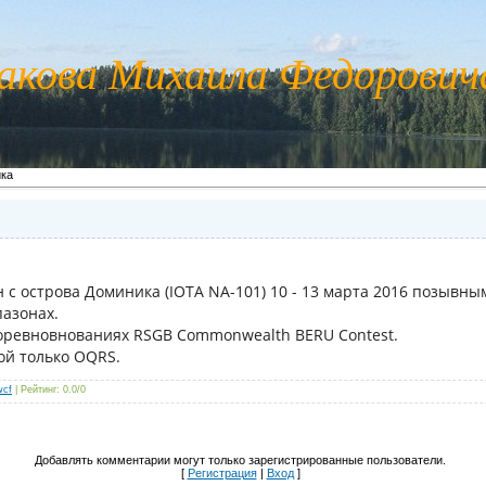
акова Михаила Федорови
ка
 с острова Доминика (IOTA NA-101) 10 - 13 марта 2016 позывным
пазонах.
соревновнованиях RSGB Commonwealth BERU Contest.
й только OQRS.
wcf
|
Рейтинг
:
0.0
/
0
Добавлять комментарии могут только зарегистрированные пользователи.
[
Регистрация
|
Вход
]