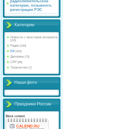
радиолюбительской
категории, позывного,
регистрация РЭС
Категории
Новости с просторов интернета
[115]
Радио
[193]
DX
[432]
Дипломы
[73]
СРР
[89]
Творчество
[7]
Наши фото
Праздники России
Block content