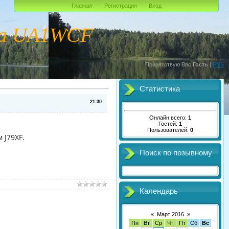
Главная
Регистрация
Вход
ча UA1WCF
Приветствую Вас
Гость
|
RSS
Статистика
21:30
Онлайн всего:
1
Гостей:
1
Пользователей:
0
 J79XF.
Поиск по позывному
Календарь
«
Март 2016
»
Пн
Вт
Ср
Чт
Пт
Сб
Вс