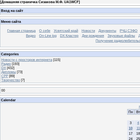
[
Домашняя страничка Сизакова М.Ф. UA1WCF
]
Вход на сайт
Меню сайта
Главная страница
О себе
Усвятский край
Новости
Документы
РЧЦ СЗФО
Видео
On-Line log
DX Кластер
Дни рождения
Звуковые файлы
Получение радиолюбительск
Categories
Новости с просторов интернета
[115]
Радио
[193]
DX
[432]
Дипломы
[73]
СРР
[89]
Творчество
[7]
00
Calendar
Пн
Вт
3
4
10
11
17
18
24
25