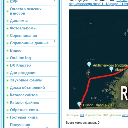
СРР
http://yanaorgo.ru/s/01_18/page-21.ht
Оплата членских
взносов
Дипломы
Фотоальбомы
Соревнования
Справочные данные
Видео
On-Line log
DX Кластер
Дни рождения
Звуковые файлы
Доска объявлений
Каталог сайтов
Каталог файлов
Обратная связь
Категория
:
DX
|
Просмотров
: 1107 |
Добавил
:
ua1w
Гостевая книга
Всего комментариев
:
0
Получение