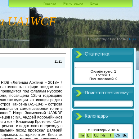
Главная
Регистрация
Вход
ча UA1WCF
Приветствую Вас
Гость
|
RSS
Статистика
21:11
Онлайн всего:
1
Гостей:
1
Пользователей:
0
 RI0B «Легенды Арктики – 2018» 7
 активность в эфире ожидается с
я проводится под флагами Русского
Поиск по позывному
он», посвящена 125-й годовщине
лях экспедиции: активация редких
стров Нансена (AS-104) – острова
вигаясь от самой северной точки в
нзонов”: Игорь Знаменский UA9KDF
Календарь
знецов RT9K, Андрей Коробейников
 и кок – Владимир Кротенко. Сайт
 ремонт и подготовка к переходу в
 дальний поход провожал Валерий
«
Сентябрь 2018
»
 скрылась за горизонтом. Дневник
Пн
Вт
Ср
Чт
Пт
Сб
Вс
маршруте можно по трекерам –