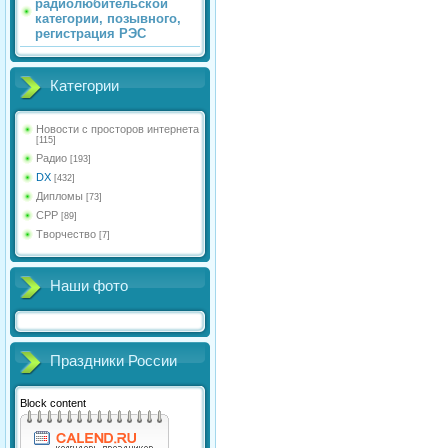
радиолюбительской
категории, позывного,
регистрация РЭС
Категории
Новости с просторов интернета
[115]
Радио
[193]
DX
[432]
Дипломы
[73]
СРР
[89]
Творчество
[7]
Наши фото
Праздники России
Block content