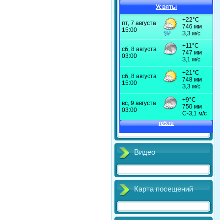
Усвяты
Видео
Карта посещений