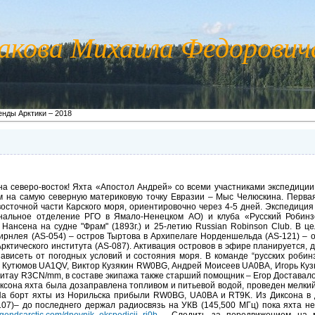
акова Михаила Федорови
енды Арктики – 2018
 на северо-восток! Яхта «Апостол Андрей» со всеми участниками экспедиции
м на самую северную материковую точку Евразии – Мыс Челюскина. Первая
восточной части Карского моря, ориентировочно через 4-5 дней. Экспедици
ональное отделение РГО в Ямало-Ненецком АО) и клуба «Русский Робинз
Нансена на судне "Фрам" (1893г.) и 25-летию Russian Robinson Club. В це
Фирнлея (AS-054) – остров Тыртова в Архипелаге Норденшельда (AS-121) – о
Арктического института (AS-087). Активация островов в эфире планируется, д
ависеть от погодных условий и состояния моря. В команде “русских роби
л Кутюмов UA1QV, Виктор Кузякин RW0BG, Андрей Моисеев UA0BA, Игорь Ку
итау R3CN/mm, в составе экипажа также старший помощник – Егор Доставалов
иксона яхта была дозаправлена топливом и питьевой водой, проведен мелкий
 На борт яхты из Норильска прибыли RW0BG, UA0BA и RT9K. Из Диксона в
7)– до последнего держал радиосвязь на УКВ (145,500 МГц) пока яхта не
legendsarctic.com/dnevnik_ekspedicii_ri0b
. Следить за передвижением на 