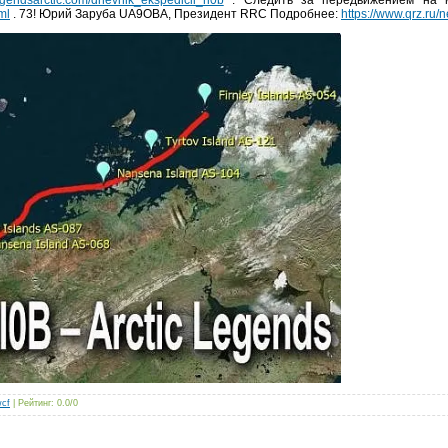
ml
. 73! Юрий Заруба UA9OBA, Президент RRC Подробнее:
https://www.qrz.ru/
cf
|
Рейтинг
:
0.0
/
0