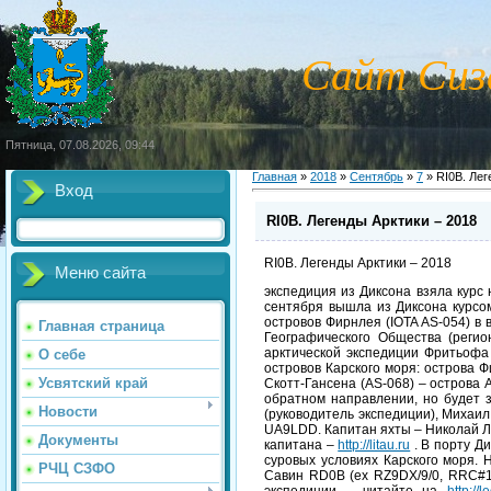
Сайт Сиз
Пятница, 07.08.2026, 09:44
Главная
»
2018
»
Сентябрь
»
7
» RI0B. Лег
Вход
RI0B. Легенды Арктики – 2018
RI0B. Легенды Арктики – 2018
Меню сайта
экспедиция из Диксона взяла курс
сентября вышла из Диксона курсо
островов Фирнлея (IOTA AS-054) в 
Главная страница
Географического Общества (реги
арктической экспедиции Фритьофа 
О себе
островов Карского моря: острова 
Усвятский край
Скотт-Гансена (AS-068) – острова 
обратном направлении, но будет з
Новости
(руководитель экспедиции), Михаи
UA9LDD. Капитан яхты – Николай Л
Документы
капитана –
http://litau.ru
. В порту Д
суровых условиях Карского моря.
РЧЦ СЗФО
Савин RD0B (ex RZ9DX/9/0, RRC#10
экспедиции – читайте на
http://