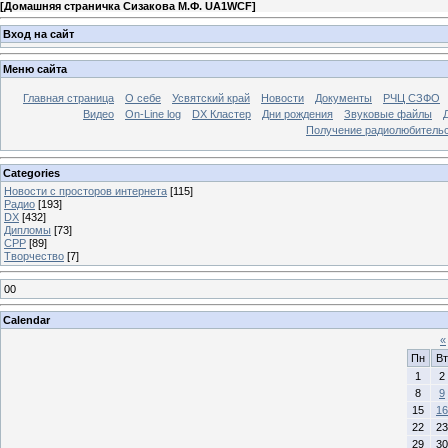
[
Домашняя страничка Сизакова М.Ф. UA1WCF
]
Вход на сайт
Меню сайта
Главная страница
О себе
Усвятский край
Новости
Документы
РЧЦ СЗФО
Видео
On-Line log
DX Кластер
Дни рождения
Звуковые файлы
Получение радиолюбительск
Categories
Новости с просторов интернета
[115]
Радио
[193]
DX
[432]
Дипломы
[73]
СРР
[89]
Творчество
[7]
00
Calendar
«
Пн
Вт
1
2
8
9
15
16
22
23
29
30