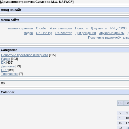
[
Домашняя страничка Сизакова М.Ф. UA1WCF
]
Вход на сайт
Меню сайта
Главная страница
О себе
Усвятский край
Новости
Документы
РЧЦ СЗФО
Видео
On-Line log
DX Кластер
Дни рождения
Звуковые файлы
Получение радиолюбительск
Categories
Новости с просторов интернета
[115]
Радио
[193]
DX
[432]
Дипломы
[73]
СРР
[89]
Творчество
[7]
00
Calendar
Пн
Вт
2
3
9
10
16
17
23
24