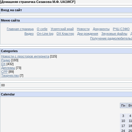
[
Домашняя страничка Сизакова М.Ф. UA1WCF
]
Вход на сайт
Меню сайта
Главная страница
О себе
Усвятский край
Новости
Документы
РЧЦ СЗФО
Видео
On-Line log
DX Кластер
Дни рождения
Звуковые файлы
Получение радиолюбительск
Categories
Новости с просторов интернета
[115]
Радио
[193]
DX
[432]
Дипломы
[73]
СРР
[89]
Творчество
[7]
00
Calendar
Пн
Вт
3
4
10
11
17
18
24
25