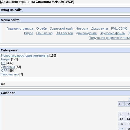
[
Домашняя страничка Сизакова М.Ф. UA1WCF
]
Вход на сайт
Меню сайта
Главная страница
О себе
Усвятский край
Новости
Документы
РЧЦ СЗФО
Видео
On-Line log
DX Кластер
Дни рождения
Звуковые файлы
Получение радиолюбительск
Categories
Новости с просторов интернета
[115]
Радио
[193]
DX
[432]
Дипломы
[73]
СРР
[89]
Творчество
[7]
00
Calendar
Пн
Вт
6
7
13
14
20
21
27
28