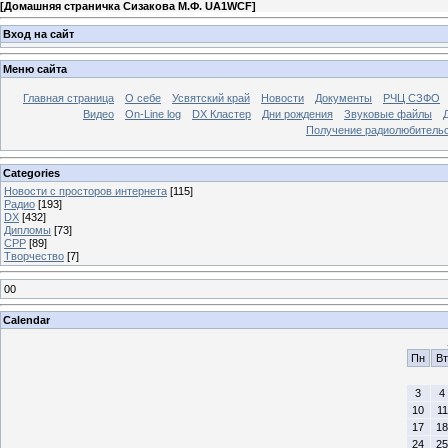
[
Домашняя страничка Сизакова М.Ф. UA1WCF
]
Вход на сайт
Меню сайта
Главная страница
О себе
Усвятский край
Новости
Документы
РЧЦ СЗФО
Видео
On-Line log
DX Кластер
Дни рождения
Звуковые файлы
Получение радиолюбительск
Categories
Новости с просторов интернета
[115]
Радио
[193]
DX
[432]
Дипломы
[73]
СРР
[89]
Творчество
[7]
00
Calendar
Пн
Вт
3
4
10
11
17
18
24
25