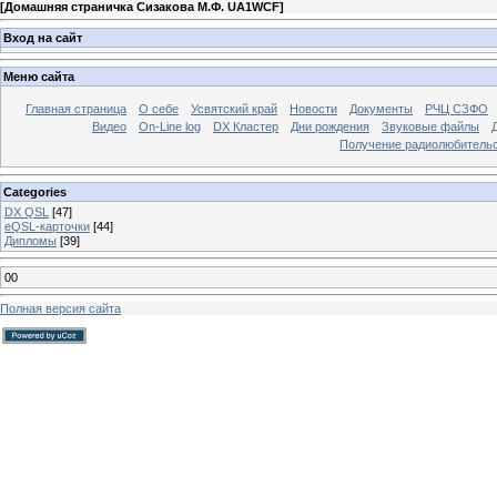
[
Домашняя страничка Сизакова М.Ф. UA1WCF
]
Вход на сайт
Меню сайта
Главная страница
О себе
Усвятский край
Новости
Документы
РЧЦ СЗФО
Видео
On-Line log
DX Кластер
Дни рождения
Звуковые файлы
Получение радиолюбительск
Categories
DX QSL
[47]
eQSL-карточки
[44]
Дипломы
[39]
00
Полная версия сайта