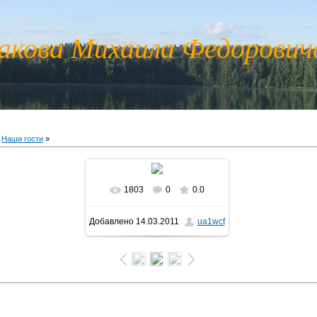
акова Михаила Федорови
»
Наши гости
»
1803
0
0.0
В реальном размере
Добавлено
14.03.2011
ua1wcf
600x450
/ 48.6Kb