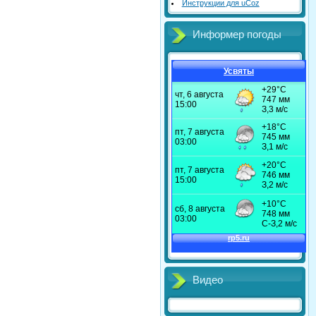
Инструкции для uCoz
Информер погоды
Усвяты
Видео