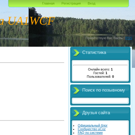
Главная
Регистрация
Вход
ча UA1WCF
Приветствую Вас
Гость
|
RSS
Статистика
Онлайн всего:
1
Гостей:
1
Пользователей:
0
Поиск по позывному
Друзья сайта
Официальный блог
Сообщество uCoz
FAQ по системе