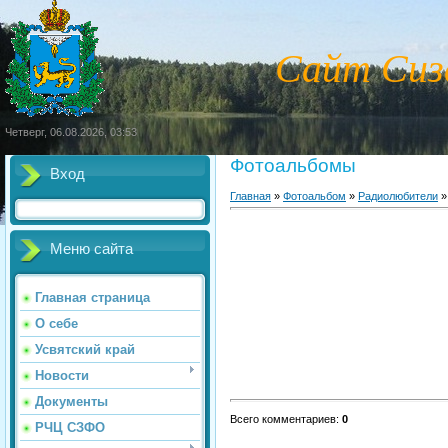
Сайт Сиз
Четверг, 06.08.2026, 03:53
Фотоальбомы
Вход
Главная
»
Фотоальбом
»
Радиолюбители
Меню сайта
Главная страница
О себе
Усвятский край
Новости
Документы
Всего комментариев
:
0
РЧЦ СЗФО