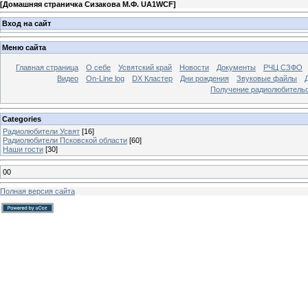
[
Домашняя страничка Сизакова М.Ф. UA1WCF
]
Вход на сайт
Меню сайта
Главная страница
О себе
Усвятский край
Новости
Документы
РЧЦ СЗФО
Видео
On-Line log
DX Кластер
Дни рождения
Звуковые файлы
Получение радиолюбительск
Categories
Радиолюбители Усвят
[16]
Радиолюбители Псковской области
[60]
Наши гости
[30]
00
Полная версия сайта