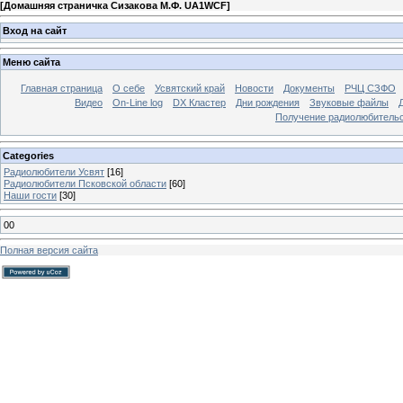
[
Домашняя страничка Сизакова М.Ф. UA1WCF
]
Вход на сайт
Меню сайта
Главная страница
О себе
Усвятский край
Новости
Документы
РЧЦ СЗФО
Видео
On-Line log
DX Кластер
Дни рождения
Звуковые файлы
Получение радиолюбительск
Categories
Радиолюбители Усвят
[16]
Радиолюбители Псковской области
[60]
Наши гости
[30]
00
Полная версия сайта