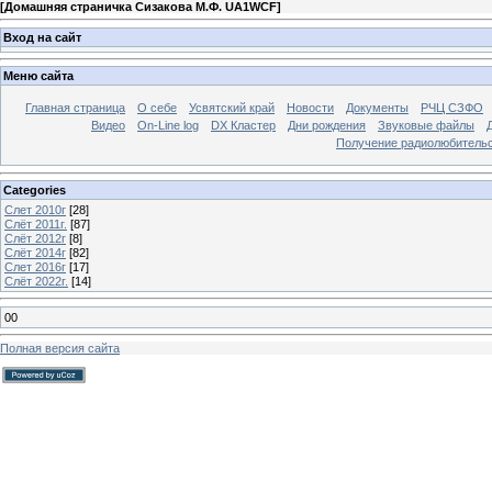
[
Домашняя страничка Сизакова М.Ф. UA1WCF
]
Вход на сайт
Меню сайта
Главная страница
О себе
Усвятский край
Новости
Документы
РЧЦ СЗФО
Видео
On-Line log
DX Кластер
Дни рождения
Звуковые файлы
Получение радиолюбительск
Categories
Слет 2010г
[28]
Слёт 2011г.
[87]
Слёт 2012г
[8]
Слёт 2014г
[82]
Слет 2016г
[17]
Слёт 2022г.
[14]
00
Полная версия сайта