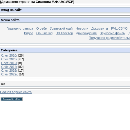
[
Домашняя страничка Сизакова М.Ф. UA1WCF
]
Вход на сайт
Меню сайта
Главная страница
О себе
Усвятский край
Новости
Документы
РЧЦ СЗФО
Видео
On-Line log
DX Кластер
Дни рождения
Звуковые файлы
Получение радиолюбительск
Categories
Слет 2010г
[28]
Слёт 2011г.
[87]
Слёт 2012г
[8]
Слёт 2014г
[82]
Слет 2016г
[17]
Слёт 2022г.
[14]
00
Полная версия сайта