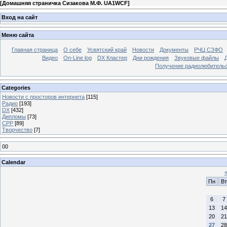
[
Домашняя страничка Сизакова М.Ф. UA1WCF
]
Вход на сайт
Меню сайта
Главная страница
О себе
Усвятский край
Новости
Документы
РЧЦ СЗФО
Видео
On-Line log
DX Кластер
Дни рождения
Звуковые файлы
Получение радиолюбительск
Categories
Новости с просторов интернета
[115]
Радио
[193]
DX
[432]
Дипломы
[73]
СРР
[89]
Творчество
[7]
00
Calendar
Пн
Вт
6
7
13
14
20
21
27
28